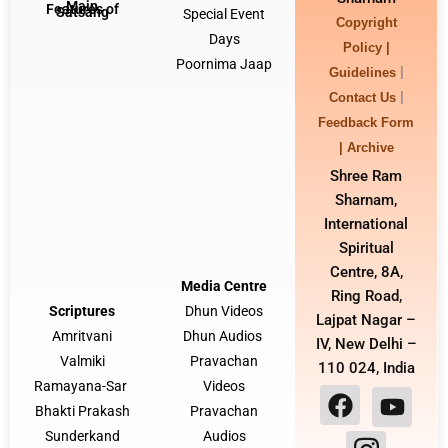
Main
Features of
Satsang
Special Event
Copyright
Days
Policy |
Poornima Jaap
|
Guidelines
|
Contact Us
Feedback Form
|
Archive
Shree Ram
Sharnam,
International
Spiritual
Centre, 8A,
Media Centre
Ring Road,
Scriptures
Dhun Video
s
Lajpat Nagar –
Amritvani
Dhun Audios
IV, New Delhi –
Valmiki
Pravachan
110 024, India
Ramayana-Sar
Videos
F
I
Y
Bhakti Prakash
Pravachan
a
n
o
Sunderkand
Audio
s