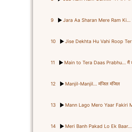
9
Jara Aa Sharan Mere Ram Ki… जर
10
Jise Dekhta Hu Vahi Roop Tera… ज
11
Main to Tera Daas Prabhu… मैं तो 
12
Manjil-Manjil… मंजिल मंजिल
13
Mann Lago Mero Yaar Fakiri Mein
14
Meri Banh Pakad Lo Ek Baar… मे