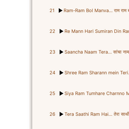
21
Ram-Ram Bol Manva… राम राम ब
22
Re Mann Hari Sumiran Din Ram… 
23
Saancha Naam Tera… सांचा नाम 
24
Shree Ram Sharann mein Teri… श्
25
Siya Ram Tumhare Charnno Mein… 
26
Tera Saathi Ram Hai… तेरा साथी 