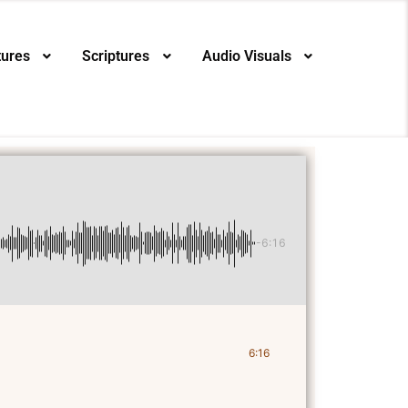
tures
Scriptures
Audio Visuals
-6:16
6:16