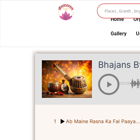
Skip
to
Home
Or
content
Gallery
U
Bhajans B
00:00
1
Ab Maine Rasna Ka Fal Paaya… अब