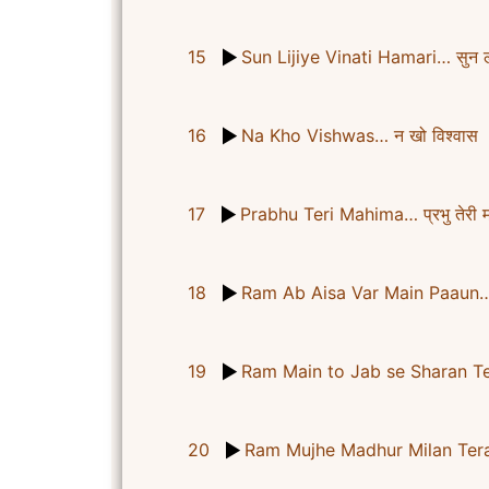
15
Sun Lijiye Vinati Hamari… सुन ल
16
Na Kho Vishwas… न खो विश्वास
17
Prabhu Teri Mahima… प्रभु तेरी म
18
Ram Ab Aisa Var Main Paaun… रा
19
Ram Main to Jab se Sharan Teri 
20
Ram Mujhe Madhur Milan Tera… रा